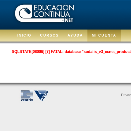
INICIO
CURSOS
AYUDA
MI CUENTA
SQLSTATE[08006] [7] FATAL: database "sodalis_v3_ecnet_producti
Privac